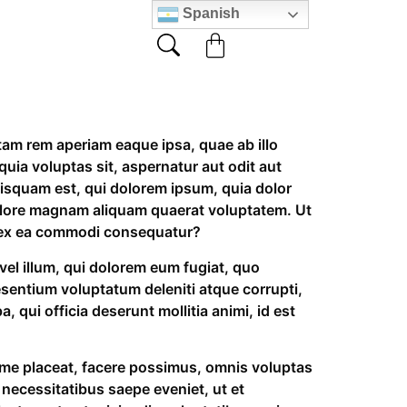
Spanish
tam rem aperiam eaque ipsa, quae ab illo
uia voluptas sit, aspernatur aut odit aut
isquam est, qui dolorem ipsum, quia dolor
 dolore magnam aliquam quaerat voluptatem. Ut
id ex ea commodi consequatur?
vel illum, qui dolorem eum fugiat, quo
esentium voluptatum deleniti atque corrupti,
 qui officia deserunt mollitia animi, id est
ime placeat, facere possimus, omnis voluptas
necessitatibus saepe eveniet, ut et