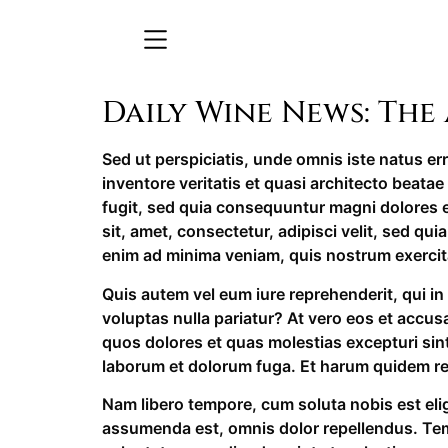
Daily Wine News: The
Sed ut perspiciatis, unde omnis iste natus e
inventore veritatis et quasi architecto beata
fugit, sed quia consequuntur magni dolores e
sit, amet, consectetur, adipisci velit, sed 
enim ad minima veniam, quis nostrum exercit
Quis autem vel eum iure reprehenderit, qui in
voluptas nulla pariatur? At vero eos et accus
quos dolores et quas molestias excepturi sint,
laborum et dolorum fuga. Et harum quidem reru
Nam libero tempore, cum soluta nobis est eli
assumenda est, omnis dolor repellendus. Temp