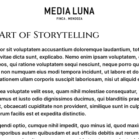
 Art of Storytelling
rror sit voluptatem accusantium doloremque laudantium, to
e vitae dicta sunt, explicabo. Nemo enim ipsam voluptatem, q
os, qui ratione voluptatem sequi nesciunt, neque porro qu
quia non numquam eius modi tempora incidunt, ut labore et
ationem ullam corporis suscipit laboriosam, nisi ut aliqu
 ea voluptate velit esse, quam nihil molestiae consequatur, 
amus et iusto odio dignissimos ducimus, qui blanditiis pra
 obcaecati cupiditate non provident, similique sunt in culpa,
m facilis est et expedita distinctio.
gendi optio, cumque nihil impedit, quo minus id, quod max
oribus autem quibusdam et aut officiis debitis aut rerum 