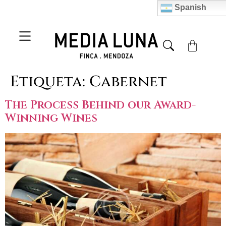
Spanish
Etiqueta:
Cabernet
The Process Behind our Award-
Winning Wines