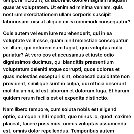
tempora incidunt, ut labore et dolore magnam aliquam
quaerat voluptatem. Ut enim ad minima veniam, quis
nostrum exercitationem ullam corporis suscipit
laboriosam, nisi ut aliquid ex ea commodi consequatur?
Quis autem vel eum iure reprehenderit, qui in ea
voluptate velit esse, quam nihil molestiae consequatur,
vel illum, qui dolorem eum fugiat, quo voluptas nulla
pariatur? At vero eos et accusamus et iusto odio
dignissimos ducimus, qui blanditiis praesentium
voluptatum deleniti atque corrupti, quos dolores et
quas molestias excepturi sint, obcaecati cupiditate non
provident, similique sunt in culpa, qui officia deserunt
mollitia animi, id est laborum et dolorum fuga. Et harum
quidem rerum facilis est et expedita distinctio.
Nam libero tempore, cum soluta nobis est eligendi
optio, cumque nihil impedit, quo minus id, quod maxime
placeat, facere possimus, omnis voluptas assumenda
est, omnis dolor repellendus. Temporibus autem