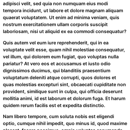
adipisci velit, sed quia non numquam eius modi
tempora incidunt, ut labore et dolore magnam aliquam
quaerat voluptatem. Ut enim ad minima veniam, quis
nostrum exercitationem ullam corporis suscipit
laboriosam, nisi ut aliquid ex ea commodi consequatur?
Quis autem vel eum iure reprehenderit, qui in ea
voluptate velit esse, quam nihil molestiae consequatur,
vel illum, qui dolorem eum fugiat, quo voluptas nulla
pariatur? At vero eos et accusamus et iusto odio
dignissimos ducimus, qui blanditiis praesentium
voluptatum deleniti atque corrupti, quos dolores et
quas molestias excepturi sint, obcaecati cupiditate non
provident, similique sunt in culpa, qui officia deserunt
mollitia animi, id est laborum et dolorum fuga. Et harum
quidem rerum facilis est et expedita distinctio.
Nam libero tempore, cum soluta nobis est eligendi
optio, cumque nihil impedit, quo minus id, quod maxime