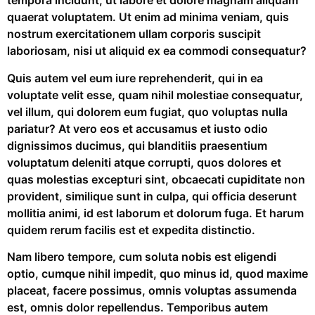
tempora incidunt, ut labore et dolore magnam aliquam
quaerat voluptatem. Ut enim ad minima veniam, quis
nostrum exercitationem ullam corporis suscipit
laboriosam, nisi ut aliquid ex ea commodi consequatur?
Quis autem vel eum iure reprehenderit, qui in ea
voluptate velit esse, quam nihil molestiae consequatur,
vel illum, qui dolorem eum fugiat, quo voluptas nulla
pariatur? At vero eos et accusamus et iusto odio
dignissimos ducimus, qui blanditiis praesentium
voluptatum deleniti atque corrupti, quos dolores et
quas molestias excepturi sint, obcaecati cupiditate non
provident, similique sunt in culpa, qui officia deserunt
mollitia animi, id est laborum et dolorum fuga. Et harum
quidem rerum facilis est et expedita distinctio.
Nam libero tempore, cum soluta nobis est eligendi
optio, cumque nihil impedit, quo minus id, quod maxime
placeat, facere possimus, omnis voluptas assumenda
est, omnis dolor repellendus. Temporibus autem